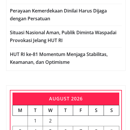
Perayaan Kemerdekaan Dinilai Harus Dijaga
dengan Persatuan
Situasi Nasional Aman, Publik Diminta Waspadai
Provokasi Jelang HUT RI
HUT RI ke-81 Momentum Menjaga Stabilitas,
Keamanan, dan Optimisme
AUGUST 2026
M
T
W
T
F
S
S
1
2