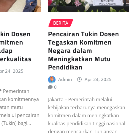
BERITA
ukin Dosen
Pencairan Tukin Dosen
omitmen
Tegaskan Komitmen
adap
Negara dalam
erkualitas
Meningkatkan Mutu
Pendidikan
pr 24, 2025
Admin
Apr 24, 2025
0
 )* Pemerintah
kan komitmennya
Jakarta – Pemerintah melalui
katan mutu
kebijakan terbarunya menegaskan
 melalui pencairan
komitmen dalam meningkatkan
 (Tukin) bagi…
kualitas pendidikan tinggi nasional
dengan mencairkan Tunjangan