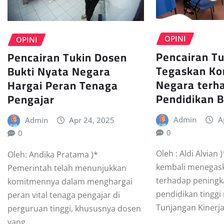
OPINI
OPINI
Pencairan T
Pencairan Tukin Dosen
Tegaskan K
Bukti Nyata Negara
Negara terh
Hargai Peran Tenaga
Pendidikan B
Pengajar
Admin
A
Admin
Apr 24, 2025
0
0
Oleh : Aldi Alvian
Oleh: Andika Pratama )*
kembali menegas
Pemerintah telah menunjukkan
terhadap pening
komitmennya dalam menghargai
pendidikan tinggi
peran vital tenaga pengajar di
Tunjangan Kinerja
perguruan tinggi, khususnya dosen
yang…