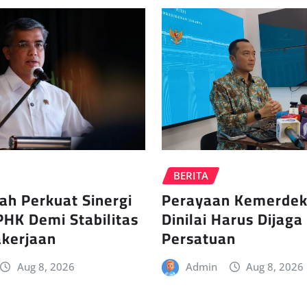
BERITA
ah Perkuat Sinergi
Perayaan Kemerde
PHK Demi Stabilitas
Dinilai Harus Dijag
kerjaan
Persatuan
Aug 8, 2026
Admin
Aug 8, 2026