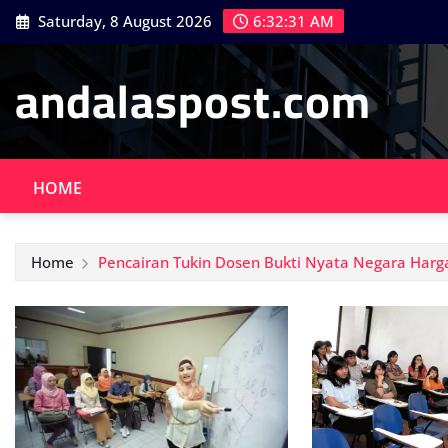
Skip
Saturday, 8 August 2026
6:32:32 AM
to
content
andalaspost.com
HOME
Home
Pencairan Tukin Dosen Bukti Nyata Negara Harg