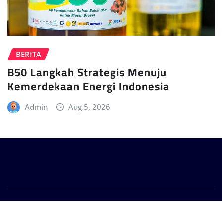
BERITA
B50 Langkah Strategis Menuju
Kemerdekaan Energi Indonesia
Admin
Aug 5, 2026
Copyright © 2024 | Powered by
WordPress
|
Provo
News
by
ThemeArile