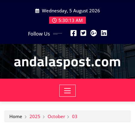
Skip
Wednesday, 5 August 2026
to
content
5:30:13 AM
Follow Us
andalaspost.com
Home
2025
October
03