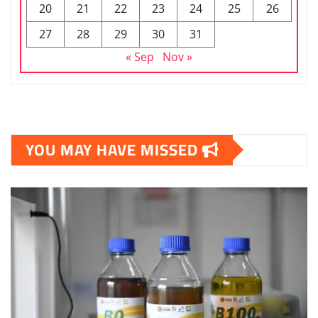
20
21
22
23
24
25
26
27
28
29
30
31
« Sep
Nov »
YOU MAY HAVE MISSED